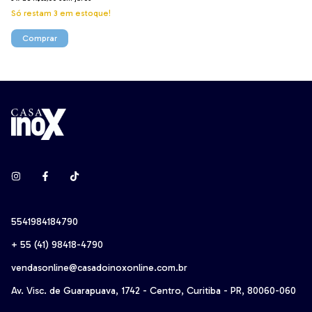
Só restam
3
em estoque!
5541984184790
+ 55 (41) 98418-4790‬
vendasonline@casadoinoxonline.com.br
Av. Visc. de Guarapuava, 1742 - Centro, Curitiba - PR, 80060-060