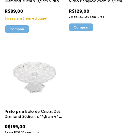
Diamond 30cm x 9,5cm Vidro
Vidro Bangkok 29cm x 7,5cm
221088 Lyor
20602 Wolff
R$89,00
R$129,00
2
x
de
R$64,50
sem juros
Só restam
3
em estoque!
Prato para Bolo de Cristal Deli
Diamond 30,5cm x 14,5cm 4430
Lyor
R$159,00
3
x
de
R$53,00
sem juros