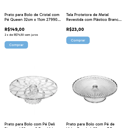
Prato para Bolo de Cristal com
Tela Protetora de Metal
Pé Queen 32cm x 11cm 27990
Revestida com Plástico Branca
Wolff
35cm x 13cm 2527 Lyor
R$149,00
R$23,00
2
x
de
R$74,50
sem juros
Prato para Bolo com Pé Deli
Prato para Bolo com Pé de