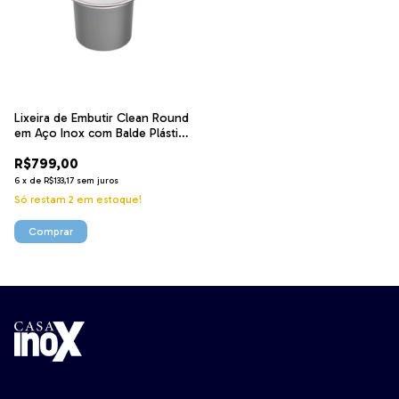
Lixeira de Embutir Clean Round
em Aço Inox com Balde Plástico
8 L 94518000 Tramontina
R$799,00
6
x
de
R$133,17
sem juros
Só restam
2
em estoque!