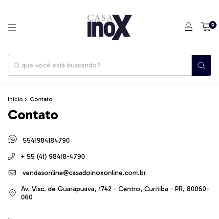
0
Início
>
Contato
Contato
5541984184790
+ 55 (41) 98418-4790‬
vendasonline@casadoinoxonline.com.br
Av. Visc. de Guarapuava, 1742 - Centro, Curitiba - PR, 80060-
060