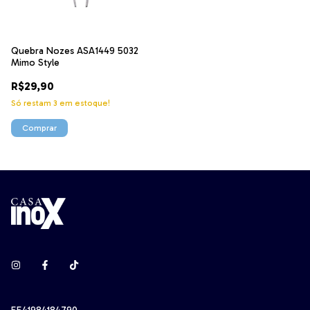
Quebra Nozes ASA1449 5032
Mimo Style
R$29,90
Só restam
3
em estoque!