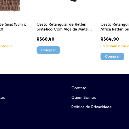
de Sisal 15cm x
Cesto Retangular de Rattan
Cesto Retangul
ff
Sintético Com Alça de Metal
Africa Rattan S
Oval 36cm Cor Escura
YK9125 3297 Mi
R$68,40
R$64,90
14x28.5x35.5 YK9129 3339 Mimo
Style
stoque!
Só restam
2
em e
Contato
tos
Quem Somos
Política de Privacidade