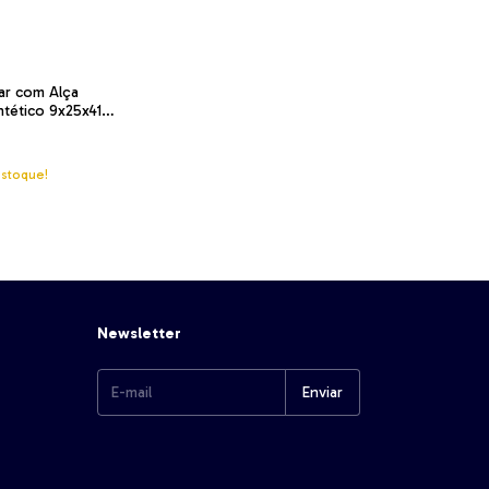
ar com Alça
intético 9x25x41
mo Style
stoque!
Newsletter