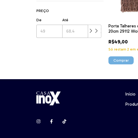
PREÇO
De
Até
Porta Talheres 
20cm 29112 Wol
R$49,00
Só restam
2
em e
Início
Produ