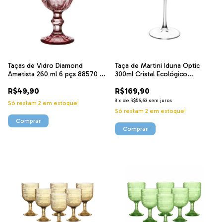
Taças de Vidro Diamond
Taça de Martini Iduna Optic
Ametista 260 ml 6 pçs 88570 Ke
300ml Cristal Ecológico
Home
Bohemia 222235 Lyor
R$49,90
R$169,90
3
x
de
R$56,63
sem juros
Só restam
2
em estoque!
Só restam
2
em estoque!