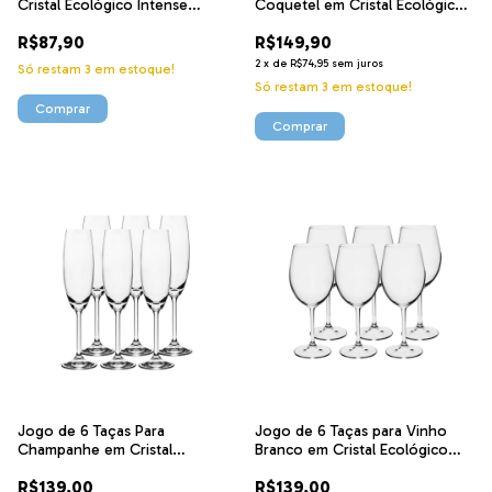
Cristal Ecológico Intense
Coquetel em Cristal Ecológico
L'Artisan 800ml 4945 Lyor
180ml 58727 Bohemia
R$87,90
R$149,90
2
x
de
R$74,95
sem juros
Só restam
3
em estoque!
Só restam
3
em estoque!
Jogo de 6 Taças Para
Jogo de 6 Taças para Vinho
Champanhe em Cristal
Branco em Cristal Ecológico
Ecológico 220ml 56079
350ml 56112 Bohemia
R$139,00
R$139,00
Bohemia