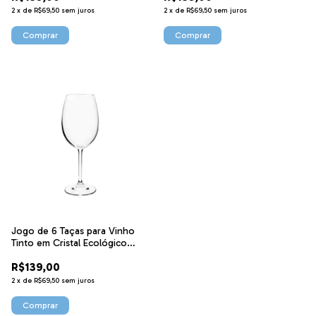
2
x
de
R$69,50
sem juros
2
x
de
R$69,50
sem juros
Jogo de 6 Taças para Vinho
Tinto em Cristal Ecológico
450ml 56080 Bohemia
R$139,00
2
x
de
R$69,50
sem juros