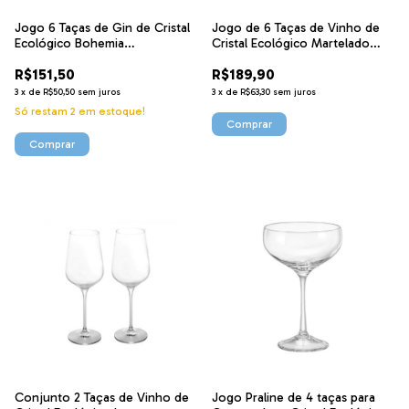
Jogo 6 Taças de Gin de Cristal
Jogo de 6 Taças de Vinho de
Ecológico Bohemia
Cristal Ecológico Martelado
Gastro/Colibri 570ml 5252
Petra 600ml 2845 Lyor
R$151,50
R$189,90
Wolff
3
x
de
R$50,50
sem juros
3
x
de
R$63,30
sem juros
Só restam
2
em estoque!
Conjunto 2 Taças de Vinho de
Jogo Praline de 4 taças para