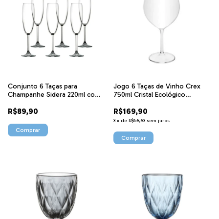
Conjunto 6 Taças para
Jogo 6 Taças de Vinho Crex
Champanhe Sidera 220ml com
750ml Cristal Ecológico
Inner ST84397 NDI
Bohemia 35780 Wolff
R$89,90
R$169,90
3
x
de
R$56,63
sem juros