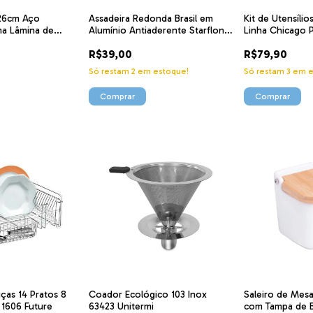
 26cm Aço
Assadeira Redonda Brasil em
Kit de Utensíli
ma Lâmina de
Alumínio Antiaderente Starflon
Linha Chicago 
Suporte Adesivo
24 cm 2,1 L 20057024 Tramontina
9424 Ke Home
R$39,00
R$79,90
Mimo Style
Só restam
2
em estoque!
Só restam
3
em e
ças 14 Pratos 8
Coador Ecológico 103 Inox
Saleiro de Mes
 1606 Future
63423 Unitermi
com Tampa de 