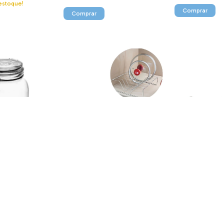
stoque!
o de Vidro com
Organizador De Tampas De
Barra de Piati
e em Metal
Panela Organizare 1130 Future
Ganchos 2413 F
1,6L 220084 Lyor
R$49,90
R$103,90
2
x
de
R$51,95
sem j
stoque!
Só restam
2
em estoque!
Atenção, última 