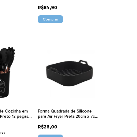
cm 2442 Lyor
Inox e Cabos de Polipropileno
R$84,90
Preto 9 Peças 23498048
Tramontina
 de Cozinha em
Forma Quadrada de Silicone
 Preto 12 peças
para Air Fryer Preta 20cm x 7cm
4886 Lyor
R$26,00
uros