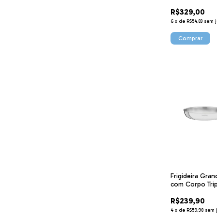
R$329,00
6
x
de
R$54,83
sem j
Frigideira Gra
com Corpo Tri
1,8 L 6215524
R$239,90
4
x
de
R$59,98
sem 