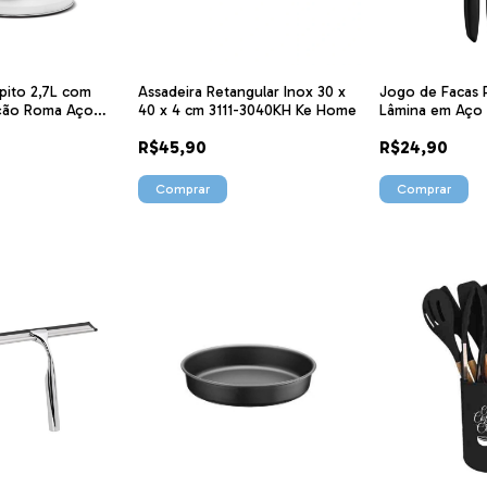
pito 2,7L com
Assadeira Retangular Inox 30 x
Jogo de Facas 
ção Roma Aço
40 x 4 cm 3111-3040KH Ke Home
Lâmina em Aço 
rinox
Polipropileno P
R$45,90
R$24,90
23498012 Tramo