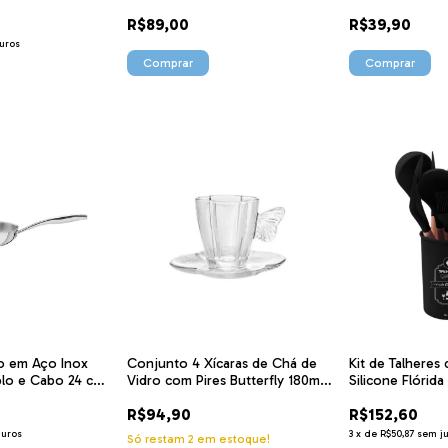
Bianco 9 x 8,5 
R$89,00
R$39,90
uros
no em Aço Inox
Conjunto 4 Xícaras de Chá de
Kit de Talheres
plo e Cabo 24 cm
Vidro com Pires Butterfly 180ml
Silicone Flórida
0 TRAMONTINA
29272 Wolff
8407 Ke Home
R$94,90
R$152,60
juros
3
x
de
R$50,87
sem j
Só restam
2
em estoque!