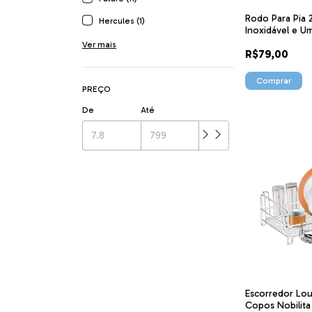
Rodo Para Pia
Hercules (1)
Inoxidável e U
Borracha com 
Ver mais
R$79,00
AR20098 7125 
PREÇO
De
Até
Escorredor Lou
Copos Nobilita