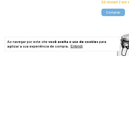
Só restam
2
em e
Ao navegar por este site
você aceita o uso de cookies
para
agilizar a sua experiência de compra.
Entendi
Pote Hermétic
Silicone e Clip
Vintage Preto 
R$32,00
Só restam
3
em e