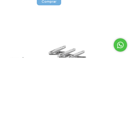
na 80cm com 6
Jogo de 6 Prendedores de
uture
Embalagens Midi em Inox
ASA20394 7587 Mimo Style
R$9,90
uros
peça!