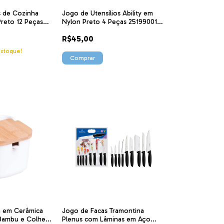
os de Cozinha
Jogo de Utensílios Ability em
Preto 12 Peças
Nylon Preto 4 Peças 25199001
Tramontina
R$45,00
stoque!
a em Cerâmica
Jogo de Facas Tramontina
Bambu e Colher
Plenus com Lâminas em Aço