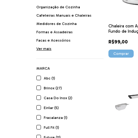
Organização de Cozinha
Cafeteiras Manuais e Chaleiras
Medidores de Cozinha
Chaleira com A
Fundo de Indu
Formas e Assadeiras
Inox 4875100 B
Facas e Acessórios
R$99,00
Ver mais
MARCA
Abc (1)
Brinox (27)
Casa Do Inox (2)
Eirilar (5)
Fracalanza (1)
Full Fit (1)
Future (11)