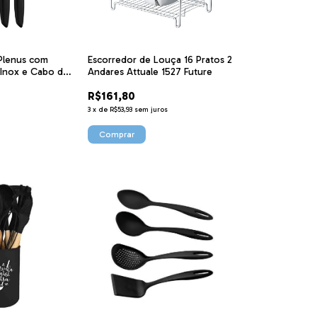
Plenus com
Escorredor de Louça 16 Pratos 2
Inox e Cabo de
Andares Attuale 1527 Future
reto 3 Peças
R$161,80
ntina
3
x
de
R$53,93
sem juros